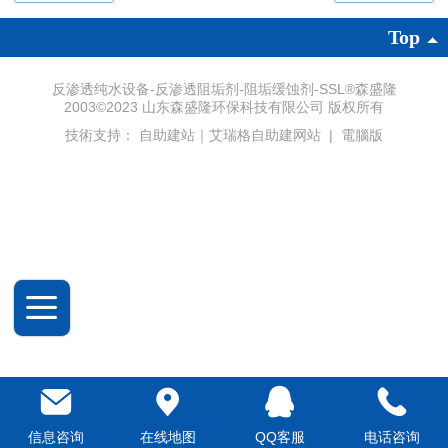
Top
反渗透纯水设备-反渗透阻垢剂-阻垢缓蚀剂-SSL®森盛隆
2003©2023 山东森盛隆环保科技有限公司 版权所有
技術支持：
自助建站｜艾瑞格自助建网站
|
電腦版
信息咨询
在线地图
QQ客服
电话咨询