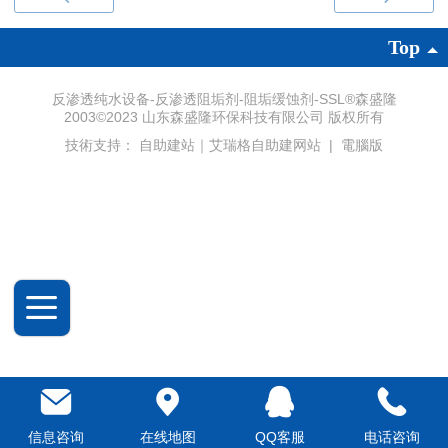
Top
反渗透纯水设备-反渗透阻垢剂-阻垢缓蚀剂-SSL®森盛隆
2003©2023 山东森盛隆环保科技有限公司 版权所有
技術支持：
自助建站｜艾瑞格自助建网站
|
電腦版
信息咨询
在线地图
QQ客服
电话咨询