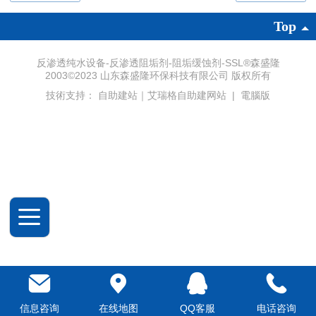
Top
反渗透纯水设备-反渗透阻垢剂-阻垢缓蚀剂-SSL®森盛隆
2003©2023 山东森盛隆环保科技有限公司 版权所有
技術支持：
自助建站｜艾瑞格自助建网站
|
電腦版
信息咨询
在线地图
QQ客服
电话咨询