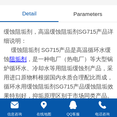
Detail
Parameters
缓蚀阻垢剂，高温缓蚀阻垢剂SG715产品详
细说明：
缓蚀阻垢剂 SG715产品是高温循环水缓
蚀
阻垢剂
，是一种电厂（热电厂）等大型锅
炉循环水、冷却水等用阻垢缓蚀剂产品，采
用进口原物料根据国内水质合理配比而成，
循环水用缓蚀阻垢剂SG715产品缓蚀阻垢效
果特别好，抑垢原理区别于市场同类产品。
缓蚀阻垢剂 SG715产品广泛用于锅炉用
水，循环水软化处理，能有效的控制无机物
信息咨询
在线地图
QQ客服
电话咨询