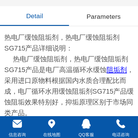
Detail
Parameters
热电厂缓蚀阻垢剂，热电厂缓蚀阻垢剂
SG715产品详细说明：
热电厂缓蚀阻垢剂，热电厂缓蚀阻垢剂
SG715产品是电厂高温循环水缓蚀
阻垢剂
，
采用进口原物料根据国内水质合理配比而
成，电厂循环水用缓蚀阻垢剂SG715产品缓
蚀阻垢效果特别好，抑垢原理区别于市场同
类产品。
缓蚀阻垢剂 SG715产品广泛用于锅炉用
水，循环水软化处理，能有效的控制无机物
信息咨询
在线地图
QQ客服
电话咨询